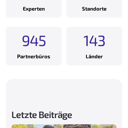
0
+
Experten
Standorte
+
949
144
9
1
5
4
0
4
Partnerbüros
Länder
Letzte Beiträge